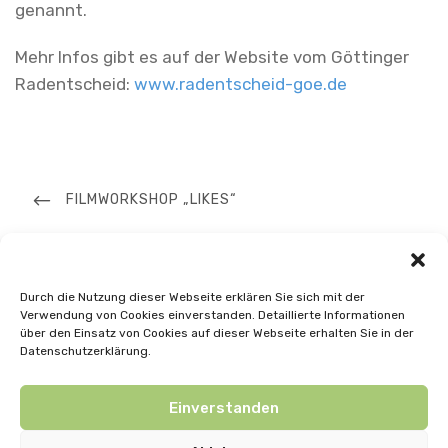
genannt.
Mehr Infos gibt es auf der Website vom Göttinger
Radentscheid:
www.radentscheid-goe.de
Beitrags-
Navigation
PREVIOUS
FILMWORKSHOP „LIKES“
POST
NEXT
FILMPROJEKTE: KLAPPE AUF! 2023
Durch die Nutzung dieser Webseite erklären Sie sich mit der
POST
Verwendung von Cookies einverstanden. Detaillierte Informationen
über den Einsatz von Cookies auf dieser Webseite erhalten Sie in der
Datenschutzerklärung.
Einverstanden