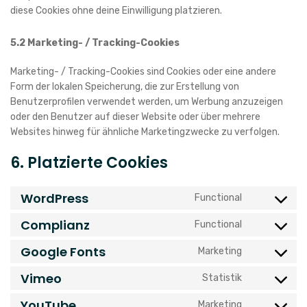
diese Cookies ohne deine Einwilligung platzieren.
5.2 Marketing- / Tracking-Cookies
Marketing- / Tracking-Cookies sind Cookies oder eine andere
Form der lokalen Speicherung, die zur Erstellung von
Benutzerprofilen verwendet werden, um Werbung anzuzeigen
oder den Benutzer auf dieser Website oder über mehrere
Websites hinweg für ähnliche Marketingzwecke zu verfolgen.
6. Platzierte Cookies
WordPress
Functional
Consent
to
Complianz
Functional
Consent
service
to
wordpress
Google Fonts
Marketing
Consent
service
to
complianz
Vimeo
Statistik
Consent
service
to
google-
YouTube
Marketing