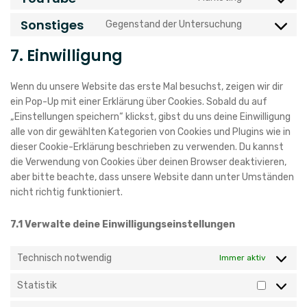
Consent
service
fonts
to
vimeo
Sonstiges
Gegenstand der Untersuchung
Consent
service
to
youtube
7. Einwilligung
service
sonstiges
Wenn du unsere Website das erste Mal besuchst, zeigen wir dir
ein Pop-Up mit einer Erklärung über Cookies. Sobald du auf
„Einstellungen speichern“ klickst, gibst du uns deine Einwilligung
alle von dir gewählten Kategorien von Cookies und Plugins wie in
dieser Cookie-Erklärung beschrieben zu verwenden. Du kannst
die Verwendung von Cookies über deinen Browser deaktivieren,
aber bitte beachte, dass unsere Website dann unter Umständen
nicht richtig funktioniert.
7.1 Verwalte deine Einwilligungseinstellungen
Technisch notwendig
Immer aktiv
Statistik
Statistik