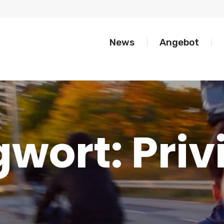
News
Angebot
gwort:
Priv