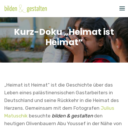
Skip
to
content
Kurz-Doku „Heimat ist
Heimat“
„Heimat ist Heimat“ ist die Geschichte über das
Leben eines palästinensischen Gastarbeiters in
Deutschland und seine Rückkehr in die Heimat des
Herzens. Gemeinsam mit dem Fotografen
Julius
Matuschik
besuchte
bilden & gestalten
den
heutigen Olivenbauern Abu Youssef in der Nähe von