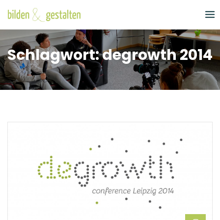
Skip
to
content
Schlagwort:
degrowth 2014